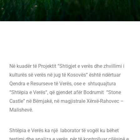
Në kuadër të Projektit “Shtigjet e verës dhe zhvillimi i
kulturës së verës në jug të Kosovës“ është ndërtuar
Qendra e Resurseve të Verës, ose e shtuquajtura
“Shtëpia e Verës“, që gjendet afër Bodrumit “Stone
Castle” në Bërnjakë, në magjistrale Xërxë-Rahovec –
Malishevë.
Shtëpia e Verës ka një laborator të vogël ku bëhet
testimi dhe analiza e verës, për të kontrolluar cilësinë e