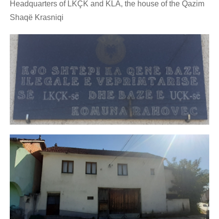
Headquarters of LKÇK and KLA, the house of the Qazim
Shaqë Krasniqi