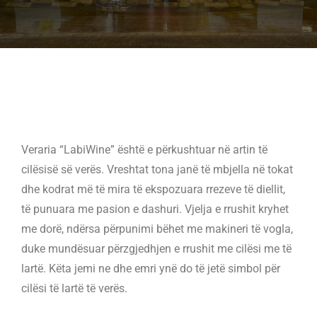
Veraria “LabiWine” është e përkushtuar në artin të
cilësisë së verës. Vreshtat tona janë të mbjella në tokat
dhe kodrat më të mira të ekspozuara rrezeve të diellit,
të punuara me pasion e dashuri. Vjelja e rrushit kryhet
me dorë, ndërsa përpunimi bëhet me makineri të vogla,
duke mundësuar përzgjedhjen e rrushit me cilësi me të
lartë. Këta jemi ne dhe emri ynë do të jetë simbol për
cilësi të lartë të verës.